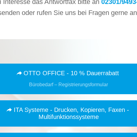
i Interesse das Antwortfax bitte an
02301/9493
senden oder rufen Sie uns bei Fragen gerne an
OTTO OFFICE - 10 % Dauerrabatt
Bürobedarf – Registrierungsformular
ITA Systeme - Drucken, Kopieren, Faxen -
Multifunktionssysteme