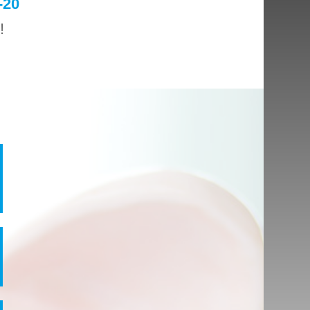
-20
!