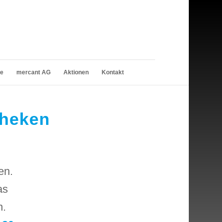
le
mercant AG
Aktionen
Kontakt
theken
en.
as
n.