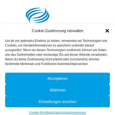
Cookie-Zustimmung verwalten
Um dir ein optimales Erlebnis zu bieten, verwenden wir Technologien wie
Cookies, um Geräteinformationen zu speichern und/oder darauf
zuzugreifen. Wenn du diesen Technologien zustimmst, können wir Daten
wie das Surfverhalten oder eindeutige IDs auf dieser Website verarbeiten.
Wenn du deine Zustimmung nicht erteilst oder zurückziehst, können
bestimmte Merkmale und Funktionen beeinträchtigt werden.
SSL Certificate
Akzeptieren
Ablehnen
Einstellungen ansehen
© Copyright -
mercant AG
Cookie-Richtlinie
Datenschutz
Impressum
Impressum
Datenschutz
Cookie-Richtlinie (EU)