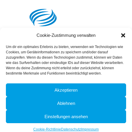
Cookie-Zustimmung verwalten
Um dir ein optimales Erlebnis zu bieten, verwenden wir Technologien wie
Cookies, um Geräteinformationen zu speichern und/oder darauf
zuzugreifen. Wenn du diesen Technologien zustimmst, können wir Daten
wie das Surfverhalten oder eindeutige IDs auf dieser Website verarbeiten.
Wenn du deine Zustimmung nicht erteilst oder zurückziehst, können
bestimmte Merkmale und Funktionen beeinträchtigt werden.
SSL Certificate
Akzeptieren
Ablehnen
Einstellungen ansehen
© Copyright -
mercant AG
Cookie-Richtlinie
Datenschutz
Impressum
Impressum
Datenschutz
Cookie-Richtlinie (EU)